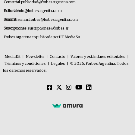
Comercial:
publicidad@forbesargentina.com
Editorial:
info@forbesargentina.com
Summit:
summitforbes@forbesargentina.com
Suscripciones:
suscripciones@forbes.ar
Forbes Argentina es publicada por HT Media SA.
MediaKit
|
Newsletter
|
Contacto
|
Valores y estándares editoriales
|
Términos y condiciones
|
Legales
|
© 2026. Forbes Argentina. Todos
los derechos reservados.