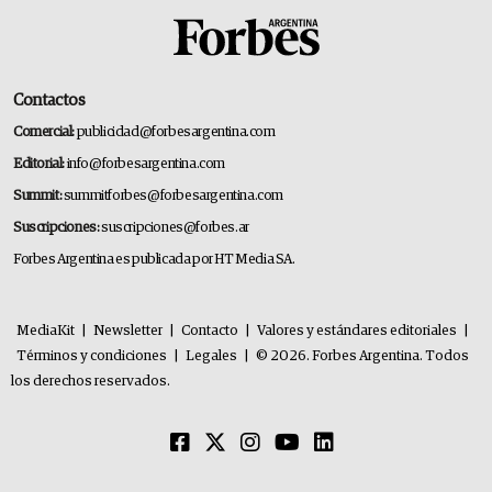
Contactos
Comercial:
publicidad@forbesargentina.com
Editorial:
info@forbesargentina.com
Summit:
summitforbes@forbesargentina.com
Suscripciones:
suscripciones@forbes.ar
Forbes Argentina es publicada por HT Media SA.
MediaKit
|
Newsletter
|
Contacto
|
Valores y estándares editoriales
|
Términos y condiciones
|
Legales
|
© 2026. Forbes Argentina. Todos
los derechos reservados.