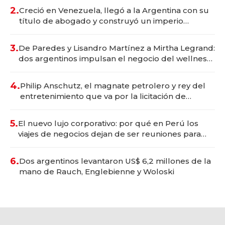
2.
Creció en Venezuela, llegó a la Argentina con su
título de abogado y construyó un imperio
gastronómico que revoluciona las marcas "fast
premium"
3.
De Paredes y Lisandro Martínez a Mirtha Legrand:
dos argentinos impulsan el negocio del wellness
deportivo y el cuidado corporal
4.
Philip Anschutz, el magnate petrolero y rey del
entretenimiento que va por la licitación de
Tecnópolis junto a Fénix
5.
El nuevo lujo corporativo: por qué en Perú los
viajes de negocios dejan de ser reuniones para
convertirse en experiencias transformadoras
6.
Dos argentinos levantaron US$ 6,2 millones de la
mano de Rauch, Englebienne y Woloski