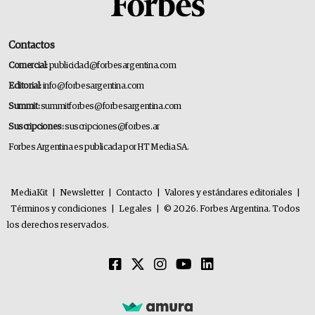
Contactos
Comercial:
publicidad@forbesargentina.com
Editorial:
info@forbesargentina.com
Summit:
summitforbes@forbesargentina.com
Suscripciones:
suscripciones@forbes.ar
Forbes Argentina es publicada por HT Media SA.
MediaKit
|
Newsletter
|
Contacto
|
Valores y estándares editoriales
|
Términos y condiciones
|
Legales
|
© 2026. Forbes Argentina. Todos
los derechos reservados.