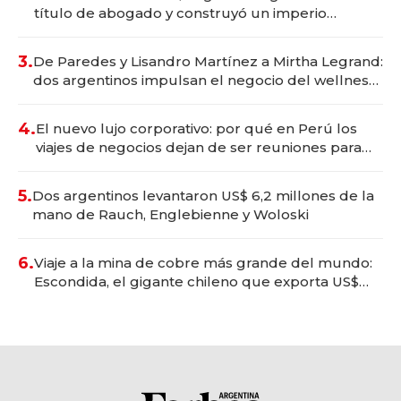
título de abogado y construyó un imperio
gastronómico que revoluciona las marcas "fast
premium"
3.
De Paredes y Lisandro Martínez a Mirtha Legrand:
dos argentinos impulsan el negocio del wellness
deportivo y el cuidado corporal
4.
El nuevo lujo corporativo: por qué en Perú los
viajes de negocios dejan de ser reuniones para
convertirse en experiencias transformadoras
5.
Dos argentinos levantaron US$ 6,2 millones de la
mano de Rauch, Englebienne y Woloski
6.
Viaje a la mina de cobre más grande del mundo:
Escondida, el gigante chileno que exporta US$
14.000 millones anuales