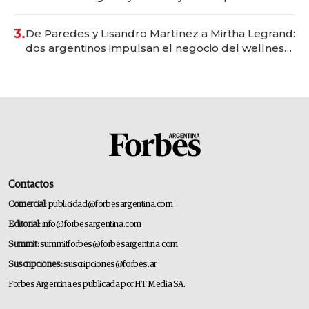
gastronómico que revoluciona las marcas "fast
premium"
3.
De Paredes y Lisandro Martínez a Mirtha Legrand:
dos argentinos impulsan el negocio del wellness
deportivo y el cuidado corporal
Contactos
Comercial:
publicidad@forbesargentina.com
Editorial:
info@forbesargentina.com
Summit:
summitforbes@forbesargentina.com
Suscripciones:
suscripciones@forbes.ar
Forbes Argentina es publicada por HT Media SA.