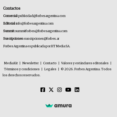
Contactos
Comercial:
publicidad@forbesargentina.com
Editorial:
info@forbesargentina.com
Summit:
summitforbes@forbesargentina.com
Suscripciones:
suscripciones@forbes.ar
Forbes Argentina es publicada por HT Media SA.
MediaKit
|
Newsletter
|
Contacto
|
Valores y estándares editoriales
|
Términos y condiciones
|
Legales
|
© 2026. Forbes Argentina. Todos
los derechos reservados.