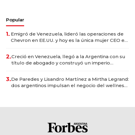
Popular
1.
Emigró de Venezuela, lideró las operaciones de
Chevron en EE.UU. y hoy es la única mujer CEO en
Vaca Muerta
2.
Creció en Venezuela, llegó a la Argentina con su
título de abogado y construyó un imperio
gastronómico que revoluciona las marcas "fast
premium"
3.
De Paredes y Lisandro Martínez a Mirtha Legrand:
dos argentinos impulsan el negocio del wellness
deportivo y el cuidado corporal