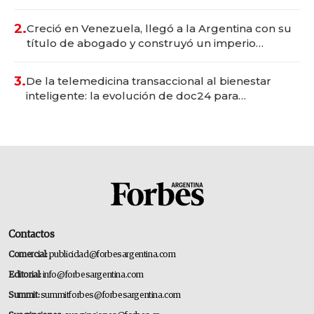
Vaca Muerta
2.
Creció en Venezuela, llegó a la Argentina con su
título de abogado y construyó un imperio
gastronómico que revoluciona las marcas "fast
premium"
3.
De la telemedicina transaccional al bienestar
inteligente: la evolución de doc24 para
transformar a las organizaciones
Contactos
Comercial:
publicidad@forbesargentina.com
Editorial:
info@forbesargentina.com
Summit:
summitforbes@forbesargentina.com