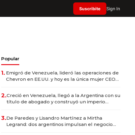
Suscribite
Sign In
Popular
1.
Emigró de Venezuela, lideró las operaciones de
Chevron en EE.UU. y hoy es la única mujer CEO
en Vaca Muerta
2.
Creció en Venezuela, llegó a la Argentina con su
título de abogado y construyó un imperio
gastronómico que revoluciona las marcas "fast
premium"
3.
De Paredes y Lisandro Martínez a Mirtha
Legrand: dos argentinos impulsan el negocio
del wellness deportivo y el cuidado corporal