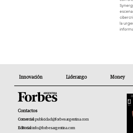
Synergy
escenar
cibercr
la urge
informa
Innovación
Liderazgo
Money
Contactos
Comercial:
publicidad@forbesargentina.com
Editorial:
info@forbesargentina.com