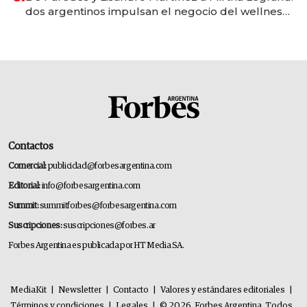
dos argentinos impulsan el negocio del wellness
deportivo y el cuidado corporal
Contactos
Comercial:
publicidad@forbesargentina.com
Editorial:
info@forbesargentina.com
Summit:
summitforbes@forbesargentina.com
Suscripciones:
suscripciones@forbes.ar
Forbes Argentina es publicada por HT Media SA.
MediaKit
|
Newsletter
|
Contacto
|
Valores y estándares editoriales
|
Términos y condiciones
|
Legales
|
© 2026. Forbes Argentina. Todos