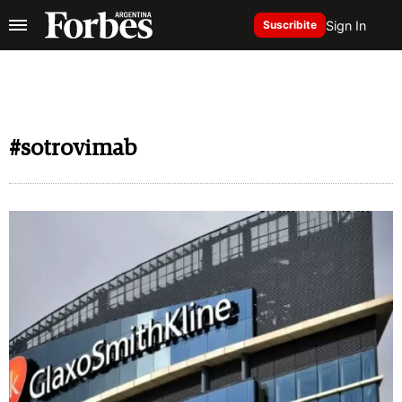
Sign In
Suscribite
#sotrovimab