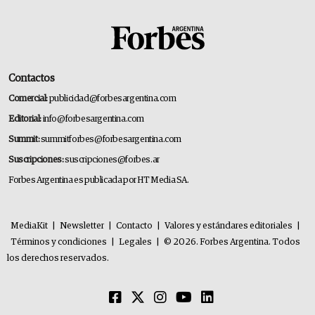
Contactos
Comercial:
publicidad@forbesargentina.com
Editorial:
info@forbesargentina.com
Summit:
summitforbes@forbesargentina.com
Suscripciones:
suscripciones@forbes.ar
Forbes Argentina es publicada por HT Media SA.
MediaKit
|
Newsletter
|
Contacto
|
Valores y estándares editoriales
|
Términos y condiciones
|
Legales
|
© 2026. Forbes Argentina. Todos
los derechos reservados.