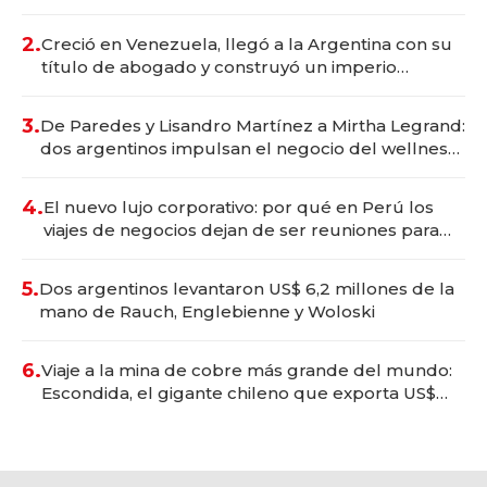
Vaca Muerta
2.
Creció en Venezuela, llegó a la Argentina con su
título de abogado y construyó un imperio
gastronómico que revoluciona las marcas "fast
premium"
3.
De Paredes y Lisandro Martínez a Mirtha Legrand:
dos argentinos impulsan el negocio del wellness
deportivo y el cuidado corporal
4.
El nuevo lujo corporativo: por qué en Perú los
viajes de negocios dejan de ser reuniones para
convertirse en experiencias transformadoras
5.
Dos argentinos levantaron US$ 6,2 millones de la
mano de Rauch, Englebienne y Woloski
6.
Viaje a la mina de cobre más grande del mundo:
Escondida, el gigante chileno que exporta US$
14.000 millones anuales