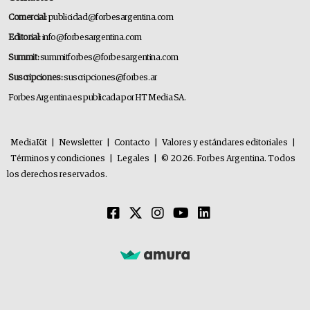
Comercial:
publicidad@forbesargentina.com
Editorial:
info@forbesargentina.com
Summit:
summitforbes@forbesargentina.com
Suscripciones:
suscripciones@forbes.ar
Forbes Argentina es publicada por HT Media SA.
MediaKit
|
Newsletter
|
Contacto
|
Valores y estándares editoriales
|
Términos y condiciones
|
Legales
|
© 2026. Forbes Argentina. Todos
los derechos reservados.