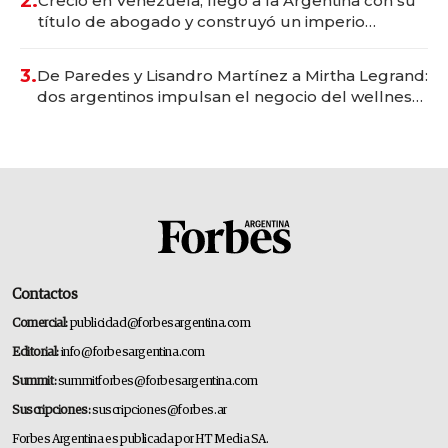
2.
Creció en Venezuela, llegó a la Argentina con su
título de abogado y construyó un imperio
gastronómico que revoluciona las marcas "fast
premium"
3.
De Paredes y Lisandro Martínez a Mirtha Legrand:
dos argentinos impulsan el negocio del wellness
deportivo y el cuidado corporal
Contactos
Comercial:
publicidad@forbesargentina.com
Editorial:
info@forbesargentina.com
Summit:
summitforbes@forbesargentina.com
Suscripciones:
suscripciones@forbes.ar
Forbes Argentina es publicada por HT Media SA.