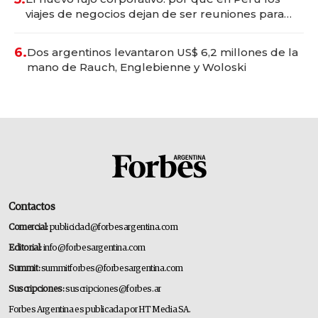
viajes de negocios dejan de ser reuniones para
convertirse en experiencias transformadoras
6.
Dos argentinos levantaron US$ 6,2 millones de la
mano de Rauch, Englebienne y Woloski
Contactos
Comercial:
publicidad@forbesargentina.com
Editorial:
info@forbesargentina.com
Summit:
summitforbes@forbesargentina.com
Suscripciones:
suscripciones@forbes.ar
Forbes Argentina es publicada por HT Media SA.