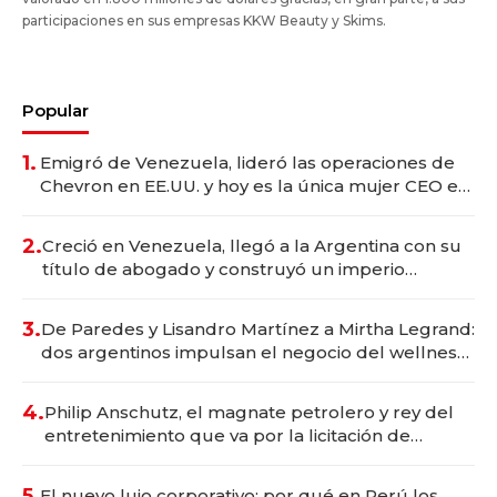
participaciones en sus empresas KKW Beauty y Skims.
Popular
1.
Emigró de Venezuela, lideró las operaciones de
Chevron en EE.UU. y hoy es la única mujer CEO en
Vaca Muerta
2.
Creció en Venezuela, llegó a la Argentina con su
título de abogado y construyó un imperio
gastronómico que revoluciona las marcas "fast
premium"
3.
De Paredes y Lisandro Martínez a Mirtha Legrand:
dos argentinos impulsan el negocio del wellness
deportivo y el cuidado corporal
4.
Philip Anschutz, el magnate petrolero y rey del
entretenimiento que va por la licitación de
Tecnópolis junto a Fénix
5.
El nuevo lujo corporativo: por qué en Perú los