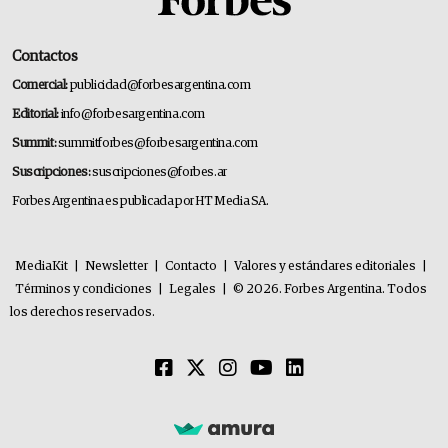
Contactos
Comercial:
publicidad@forbesargentina.com
Editorial:
info@forbesargentina.com
Summit:
summitforbes@forbesargentina.com
Suscripciones:
suscripciones@forbes.ar
Forbes Argentina es publicada por HT Media SA.
MediaKit
|
Newsletter
|
Contacto
|
Valores y estándares editoriales
|
Términos y condiciones
|
Legales
|
© 2026. Forbes Argentina. Todos
los derechos reservados.