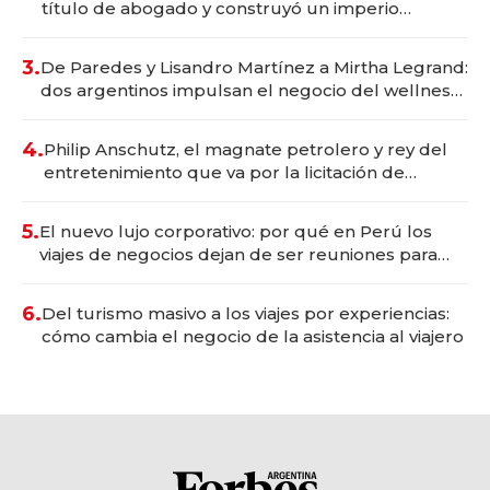
título de abogado y construyó un imperio
gastronómico que revoluciona las marcas "fast
premium"
3.
De Paredes y Lisandro Martínez a Mirtha Legrand:
dos argentinos impulsan el negocio del wellness
deportivo y el cuidado corporal
4.
Philip Anschutz, el magnate petrolero y rey del
entretenimiento que va por la licitación de
Tecnópolis junto a Fénix
5.
El nuevo lujo corporativo: por qué en Perú los
viajes de negocios dejan de ser reuniones para
convertirse en experiencias transformadoras
6.
Del turismo masivo a los viajes por experiencias:
cómo cambia el negocio de la asistencia al viajero