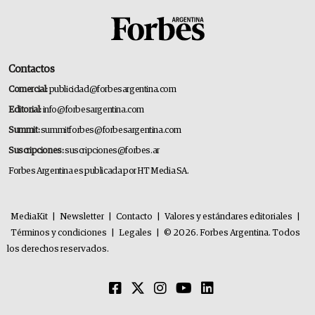
Contactos
Comercial:
publicidad@forbesargentina.com
Editorial:
info@forbesargentina.com
Summit:
summitforbes@forbesargentina.com
Suscripciones:
suscripciones@forbes.ar
Forbes Argentina es publicada por HT Media SA.
MediaKit
|
Newsletter
|
Contacto
|
Valores y estándares editoriales
|
Términos y condiciones
|
Legales
|
© 2026. Forbes Argentina. Todos
los derechos reservados.