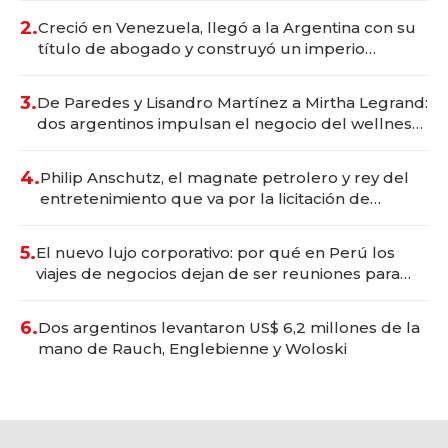
2.
Creció en Venezuela, llegó a la Argentina con su
título de abogado y construyó un imperio
gastronómico que revoluciona las marcas "fast
premium"
3.
De Paredes y Lisandro Martínez a Mirtha Legrand:
dos argentinos impulsan el negocio del wellness
deportivo y el cuidado corporal
4.
Philip Anschutz, el magnate petrolero y rey del
entretenimiento que va por la licitación de
Tecnópolis junto a Fénix
5.
El nuevo lujo corporativo: por qué en Perú los
viajes de negocios dejan de ser reuniones para
convertirse en experiencias transformadoras
6.
Dos argentinos levantaron US$ 6,2 millones de la
mano de Rauch, Englebienne y Woloski