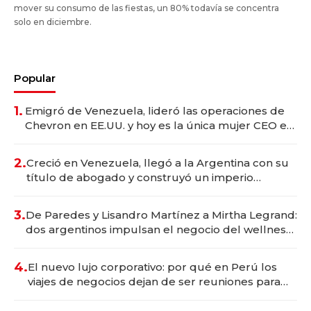
mover su consumo de las fiestas, un 80% todavía se concentra
solo en diciembre.
Popular
1.
Emigró de Venezuela, lideró las operaciones de
Chevron en EE.UU. y hoy es la única mujer CEO en
Vaca Muerta
2.
Creció en Venezuela, llegó a la Argentina con su
título de abogado y construyó un imperio
gastronómico que revoluciona las marcas "fast
premium"
3.
De Paredes y Lisandro Martínez a Mirtha Legrand:
dos argentinos impulsan el negocio del wellness
deportivo y el cuidado corporal
4.
El nuevo lujo corporativo: por qué en Perú los
viajes de negocios dejan de ser reuniones para
convertirse en experiencias transformadoras