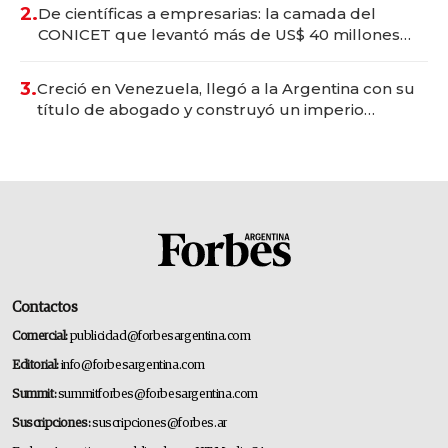
2.
De científicas a empresarias: la camada del
CONICET que levantó más de US$ 40 millones
para fundar startups biotech
3.
Creció en Venezuela, llegó a la Argentina con su
título de abogado y construyó un imperio
gastronómico que revoluciona las marcas "fast
premium"
Contactos
Comercial:
publicidad@forbesargentina.com
Editorial:
info@forbesargentina.com
Summit:
summitforbes@forbesargentina.com
Suscripciones:
suscripciones@forbes.ar