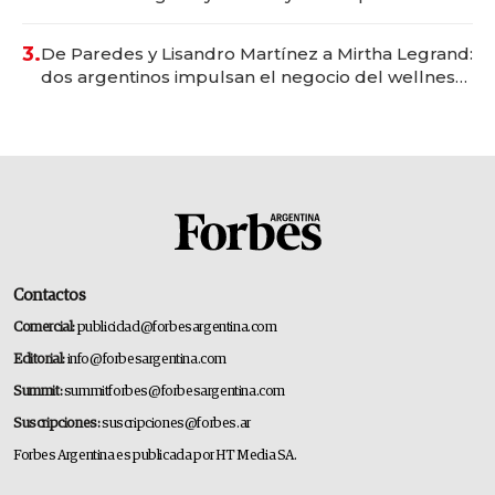
gastronómico que revoluciona las marcas "fast
premium"
3.
De Paredes y Lisandro Martínez a Mirtha Legrand:
dos argentinos impulsan el negocio del wellness
deportivo y el cuidado corporal
Contactos
Comercial:
publicidad@forbesargentina.com
Editorial:
info@forbesargentina.com
Summit:
summitforbes@forbesargentina.com
Suscripciones:
suscripciones@forbes.ar
Forbes Argentina es publicada por HT Media SA.