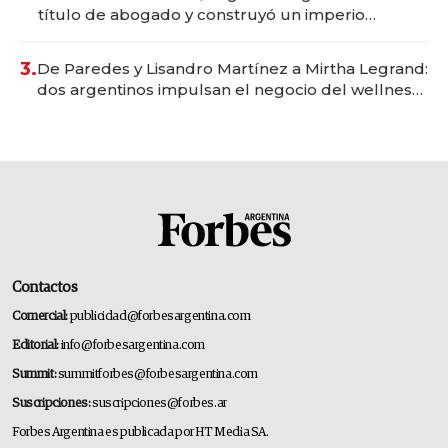
título de abogado y construyó un imperio
gastronómico que revoluciona las marcas "fast
premium"
3.
De Paredes y Lisandro Martínez a Mirtha Legrand:
dos argentinos impulsan el negocio del wellness
deportivo y el cuidado corporal
Contactos
Comercial:
publicidad@forbesargentina.com
Editorial:
info@forbesargentina.com
Summit:
summitforbes@forbesargentina.com
Suscripciones:
suscripciones@forbes.ar
Forbes Argentina es publicada por HT Media SA.