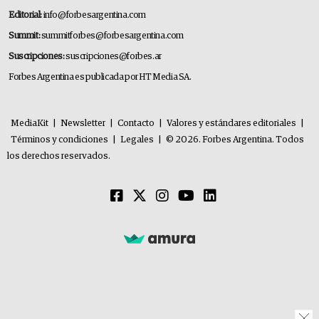
Editorial:
info@forbesargentina.com
Summit:
summitforbes@forbesargentina.com
Suscripciones:
suscripciones@forbes.ar
Forbes Argentina es publicada por HT Media SA.
MediaKit
|
Newsletter
|
Contacto
|
Valores y estándares editoriales
|
Términos y condiciones
|
Legales
|
© 2026. Forbes Argentina. Todos
los derechos reservados.