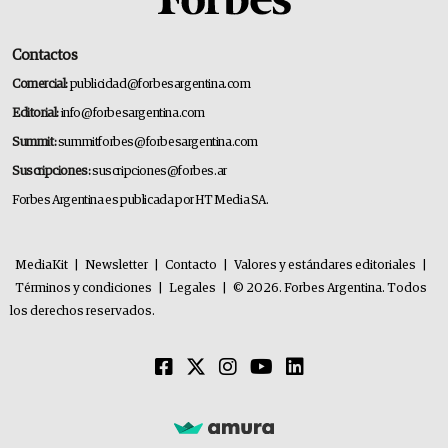
Contactos
Comercial:
publicidad@forbesargentina.com
Editorial:
info@forbesargentina.com
Summit:
summitforbes@forbesargentina.com
Suscripciones:
suscripciones@forbes.ar
Forbes Argentina es publicada por HT Media SA.
MediaKit
|
Newsletter
|
Contacto
|
Valores y estándares editoriales
|
Términos y condiciones
|
Legales
|
© 2026. Forbes Argentina. Todos
los derechos reservados.