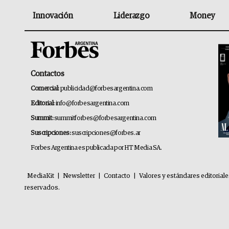
Innovación
Liderazgo
Money
Contactos
Comercial:
publicidad@forbesargentina.com
Editorial:
info@forbesargentina.com
Summit:
summitforbes@forbesargentina.com
Suscripciones:
suscripciones@forbes.ar
Forbes Argentina es publicada por HT Media SA.
MediaKit
|
Newsletter
|
Contacto
|
Valores y estándares editorial
reservados.