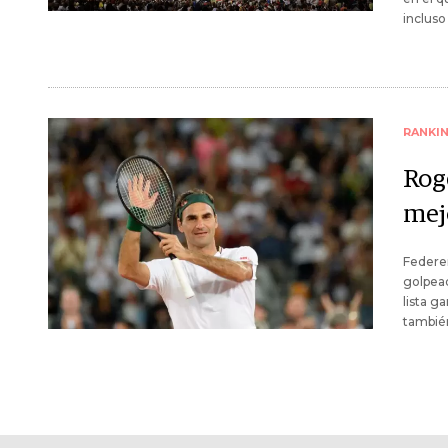
incluso
RANKI
Roge
mej
Federer
golpead
lista g
tambié