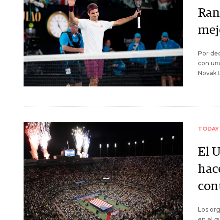
Ran
mej
Por dec
con una
Novak D
TODAY
El U
hac
con
Los org
en el q