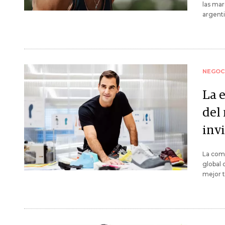
las mar
argenti
NEGOC
La 
del
invi
La com
global 
mejor t