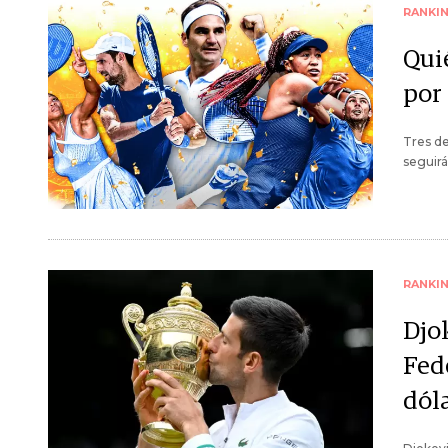
RANKI
Qui
por
Tres de
seguirá
RANKI
Djo
Fed
dól