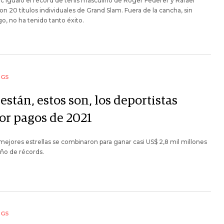
c igualó el récord de tenis masculino de Roger Federer y Rafael
on 20 títulos individuales de Grand Slam. Fuera de la cancha, sin
, no ha tenido tanto éxito.
NGS
están, estos son, los deportistas
or pagos de 2021
mejores estrellas se combinaron para ganar casi US$ 2,8 mil millones
ño de récords.
NGS