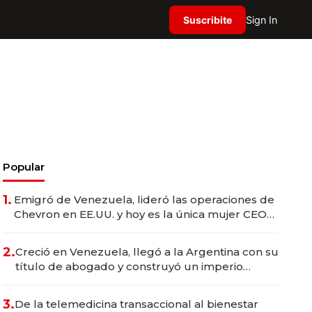
Suscribite
Sign In
Popular
1.
Emigró de Venezuela, lideró las operaciones de
Chevron en EE.UU. y hoy es la única mujer CEO
en Vaca Muerta
2.
Creció en Venezuela, llegó a la Argentina con su
título de abogado y construyó un imperio
gastronómico que revoluciona las marcas "fast
premium"
3.
De la telemedicina transaccional al bienestar