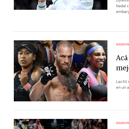
Djokovi
Nadal c
embargo
RANKI
Acá 
mej
Las 50 
en un a
RANKI