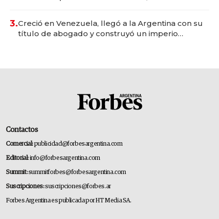
para fundar startups biotech
3.
Creció en Venezuela, llegó a la Argentina con su
título de abogado y construyó un imperio
gastronómico que revoluciona las marcas "fast
premium"
Contactos
Comercial:
publicidad@forbesargentina.com
Editorial:
info@forbesargentina.com
Summit:
summitforbes@forbesargentina.com
Suscripciones:
suscripciones@forbes.ar
Forbes Argentina es publicada por HT Media SA.