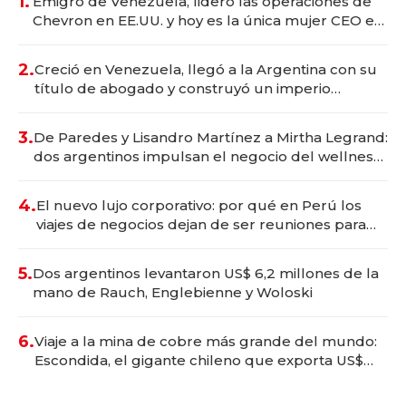
1.
Emigró de Venezuela, lideró las operaciones de
Chevron en EE.UU. y hoy es la única mujer CEO en
Vaca Muerta
2.
Creció en Venezuela, llegó a la Argentina con su
título de abogado y construyó un imperio
gastronómico que revoluciona las marcas "fast
premium"
3.
De Paredes y Lisandro Martínez a Mirtha Legrand:
dos argentinos impulsan el negocio del wellness
deportivo y el cuidado corporal
4.
El nuevo lujo corporativo: por qué en Perú los
viajes de negocios dejan de ser reuniones para
convertirse en experiencias transformadoras
5.
Dos argentinos levantaron US$ 6,2 millones de la
mano de Rauch, Englebienne y Woloski
6.
Viaje a la mina de cobre más grande del mundo:
Escondida, el gigante chileno que exporta US$
14.000 millones anuales