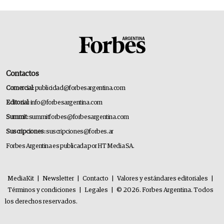
Contactos
Comercial:
publicidad@forbesargentina.com
Editorial:
info@forbesargentina.com
Summit:
summitforbes@forbesargentina.com
Suscripciones:
suscripciones@forbes.ar
Forbes Argentina es publicada por HT Media SA.
MediaKit
|
Newsletter
|
Contacto
|
Valores y estándares editoriales
|
Términos y condiciones
|
Legales
|
© 2026. Forbes Argentina. Todos
los derechos reservados.