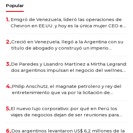
Popular
1.
Emigró de Venezuela, lideró las operaciones de
Chevron en EE.UU. y hoy es la única mujer CEO en
Vaca Muerta
2.
Creció en Venezuela, llegó a la Argentina con su
título de abogado y construyó un imperio
gastronómico que revoluciona las marcas "fast
premium"
3.
De Paredes y Lisandro Martínez a Mirtha Legrand:
dos argentinos impulsan el negocio del wellness
deportivo y el cuidado corporal
4.
Philip Anschutz, el magnate petrolero y rey del
entretenimiento que va por la licitación de
Tecnópolis junto a Fénix
5.
El nuevo lujo corporativo: por qué en Perú los
viajes de negocios dejan de ser reuniones para
convertirse en experiencias transformadoras
6.
Dos argentinos levantaron US$ 6,2 millones de la