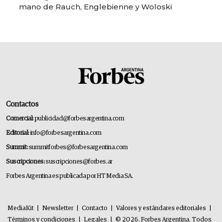
mano de Rauch, Englebienne y Woloski
Contactos
Comercial:
publicidad@forbesargentina.com
Editorial:
info@forbesargentina.com
Summit:
summitforbes@forbesargentina.com
Suscripciones:
suscripciones@forbes.ar
Forbes Argentina es publicada por HT Media SA.
MediaKit
|
Newsletter
|
Contacto
|
Valores y estándares editoriales
|
Términos y condiciones
|
Legales
|
© 2026. Forbes Argentina. Todos