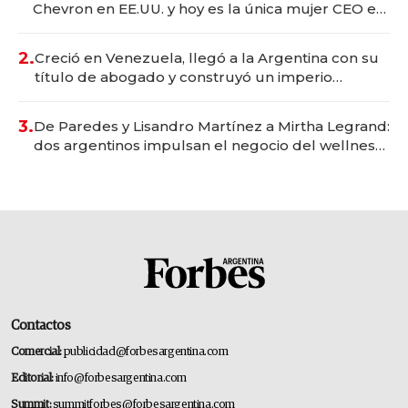
Chevron en EE.UU. y hoy es la única mujer CEO en
Vaca Muerta
2.
Creció en Venezuela, llegó a la Argentina con su
título de abogado y construyó un imperio
gastronómico que revoluciona las marcas "fast
premium"
3.
De Paredes y Lisandro Martínez a Mirtha Legrand:
dos argentinos impulsan el negocio del wellness
deportivo y el cuidado corporal
Contactos
Comercial:
publicidad@forbesargentina.com
Editorial:
info@forbesargentina.com
Summit:
summitforbes@forbesargentina.com