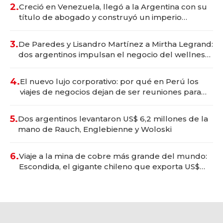
2.
Creció en Venezuela, llegó a la Argentina con su
título de abogado y construyó un imperio
gastronómico que revoluciona las marcas "fast
premium"
3.
De Paredes y Lisandro Martínez a Mirtha Legrand:
dos argentinos impulsan el negocio del wellness
deportivo y el cuidado corporal
4.
El nuevo lujo corporativo: por qué en Perú los
viajes de negocios dejan de ser reuniones para
convertirse en experiencias transformadoras
5.
Dos argentinos levantaron US$ 6,2 millones de la
mano de Rauch, Englebienne y Woloski
6.
Viaje a la mina de cobre más grande del mundo:
Escondida, el gigante chileno que exporta US$
14.000 millones anuales