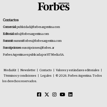
Contactos
Comercial:
publicidad@forbesargentina.com
Editorial:
info@forbesargentina.com
Summit:
summitforbes@forbesargentina.com
Suscripciones:
suscripciones@forbes.ar
Forbes Argentina es publicada por HT Media SA.
MediaKit
|
Newsletter
|
Contacto
|
Valores y estándares editoriales
|
Términos y condiciones
|
Legales
|
© 2026. Forbes Argentina. Todos
los derechos reservados.