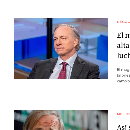
NEGOC
El m
alta
luc
El magn
billone
cambio 
MILLO
Así 