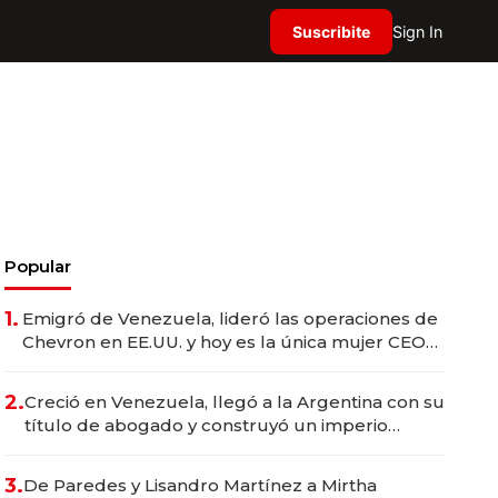
Suscribite
Sign In
Popular
1.
Emigró de Venezuela, lideró las operaciones de
Chevron en EE.UU. y hoy es la única mujer CEO
en Vaca Muerta
2.
Creció en Venezuela, llegó a la Argentina con su
título de abogado y construyó un imperio
gastronómico que revoluciona las marcas "fast
premium"
3.
De Paredes y Lisandro Martínez a Mirtha