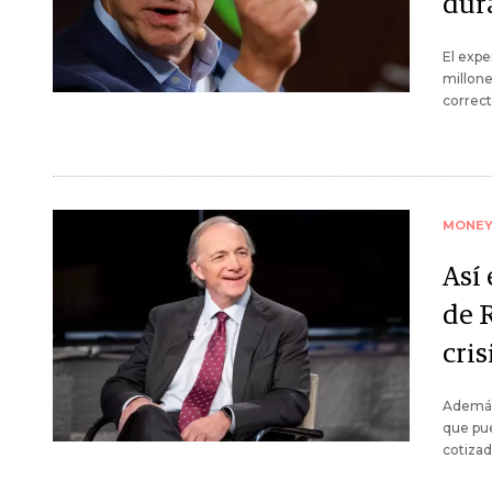
dur
El expe
millone
correct
MONE
Así 
de R
cris
Además 
que pu
cotizad