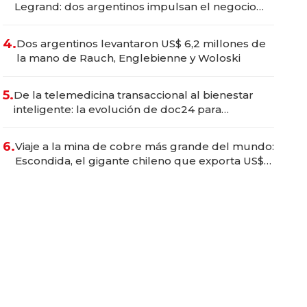
Legrand: dos argentinos impulsan el negocio
del wellness deportivo y el cuidado corporal
4.
Dos argentinos levantaron US$ 6,2 millones de
la mano de Rauch, Englebienne y Woloski
5.
De la telemedicina transaccional al bienestar
inteligente: la evolución de doc24 para
transformar a las organizaciones
6.
Viaje a la mina de cobre más grande del mundo:
Escondida, el gigante chileno que exporta US$
14.000 millones anuales