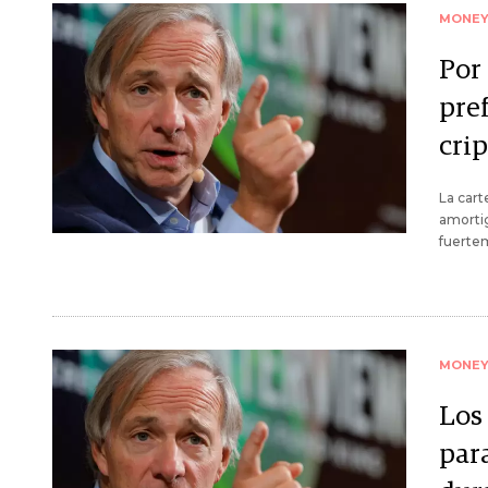
MONE
Por
pref
cri
La cart
amortig
fuerte
MONE
Los
par