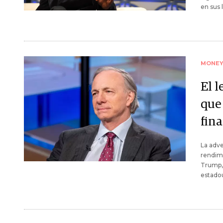
en sus l
MONE
El 
que
fin
La adve
rendimi
Trump, 
estado