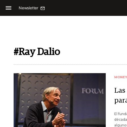
Newsletter
#Ray Dalio
MONE
Las 
para
El fun
décadas
alguno