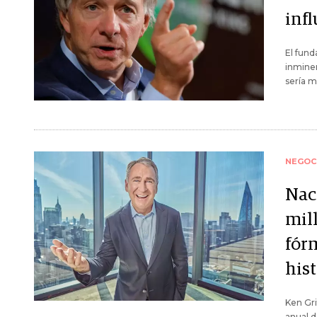
inf
El fund
inminen
sería m
NEGOC
Nac
mill
fór
hist
Ken Gri
anual d