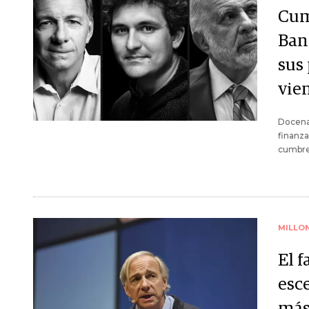
Cum
Ban
sus
vie
Docenas
finanza
cumbre 
MILLO
El 
esce
más