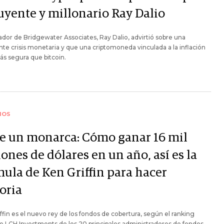
luyente y millonario Ray Dalio
ador de Bridgewater Associates, Ray Dalio, advirtió sobre una
te crisis monetaria y que una criptomoneda vinculada a la inflación
ás segura que bitcoin.
IOS
e un monarca: Cómo ganar 16 mil
ones de dólares en un año, así es la
mula de Ken Griffin para hacer
oria
ffin es el nuevo rey de los fondos de cobertura, según el ranking
e LCH Investments de los 20 principales administradores de fondos