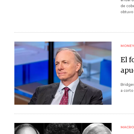
de cobe
obtuvo 
MONE
El 
apue
Bridge
a cort
MACRO