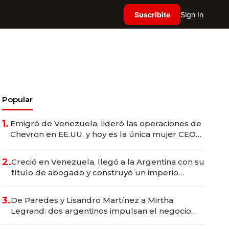
Suscribite
Sign In
Popular
1.
Emigró de Venezuela, lideró las operaciones de
Chevron en EE.UU. y hoy es la única mujer CEO
en Vaca Muerta
2.
Creció en Venezuela, llegó a la Argentina con su
título de abogado y construyó un imperio
gastronómico que revoluciona las marcas "fast
premium"
3.
De Paredes y Lisandro Martínez a Mirtha
Legrand: dos argentinos impulsan el negocio
del wellness deportivo y el cuidado corporal