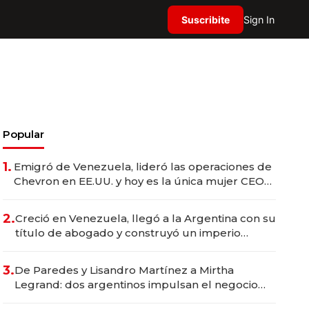
Suscribite
Sign In
Popular
1.
Emigró de Venezuela, lideró las operaciones de
Chevron en EE.UU. y hoy es la única mujer CEO
en Vaca Muerta
2.
Creció en Venezuela, llegó a la Argentina con su
título de abogado y construyó un imperio
gastronómico que revoluciona las marcas "fast
premium"
3.
De Paredes y Lisandro Martínez a Mirtha
Legrand: dos argentinos impulsan el negocio
del wellness deportivo y el cuidado corporal