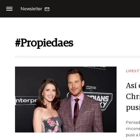
Newsletter
#Propiedaes
LIFEST
Así
Chr
pus
Pensada
rincone
puso a 