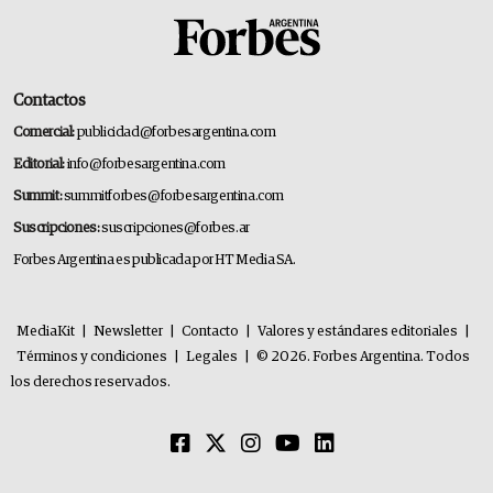
Contactos
Comercial:
publicidad@forbesargentina.com
Editorial:
info@forbesargentina.com
Summit:
summitforbes@forbesargentina.com
Suscripciones:
suscripciones@forbes.ar
Forbes Argentina es publicada por HT Media SA.
MediaKit
|
Newsletter
|
Contacto
|
Valores y estándares editoriales
|
Términos y condiciones
|
Legales
|
© 2026. Forbes Argentina. Todos
los derechos reservados.