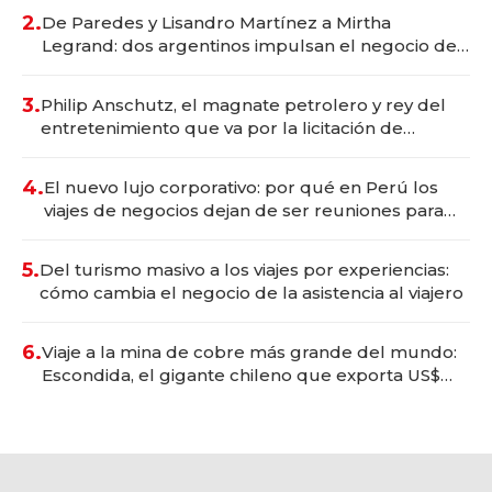
premium"
2.
De Paredes y Lisandro Martínez a Mirtha
Legrand: dos argentinos impulsan el negocio del
wellness deportivo y el cuidado corporal
3.
Philip Anschutz, el magnate petrolero y rey del
entretenimiento que va por la licitación de
Tecnópolis junto a Fénix
4.
El nuevo lujo corporativo: por qué en Perú los
viajes de negocios dejan de ser reuniones para
convertirse en experiencias transformadoras
5.
Del turismo masivo a los viajes por experiencias:
cómo cambia el negocio de la asistencia al viajero
6.
Viaje a la mina de cobre más grande del mundo:
Escondida, el gigante chileno que exporta US$
14.000 millones anuales