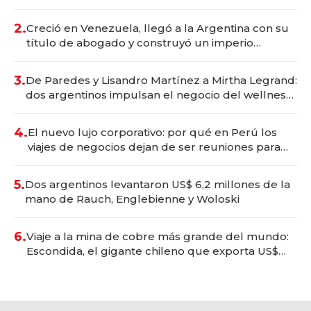
Vaca Muerta
2.
Creció en Venezuela, llegó a la Argentina con su
título de abogado y construyó un imperio
gastronómico que revoluciona las marcas "fast
premium"
3.
De Paredes y Lisandro Martínez a Mirtha Legrand:
dos argentinos impulsan el negocio del wellness
deportivo y el cuidado corporal
4.
El nuevo lujo corporativo: por qué en Perú los
viajes de negocios dejan de ser reuniones para
convertirse en experiencias transformadoras
5.
Dos argentinos levantaron US$ 6,2 millones de la
mano de Rauch, Englebienne y Woloski
6.
Viaje a la mina de cobre más grande del mundo:
Escondida, el gigante chileno que exporta US$
14.000 millones anuales