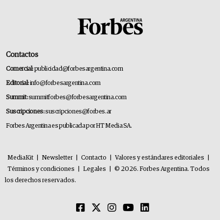
Contactos
Comercial:
publicidad@forbesargentina.com
Editorial:
info@forbesargentina.com
Summit:
summitforbes@forbesargentina.com
Suscripciones:
suscripciones@forbes.ar
Forbes Argentina es publicada por HT Media SA.
MediaKit
|
Newsletter
|
Contacto
|
Valores y estándares editoriales
|
Términos y condiciones
|
Legales
|
© 2026. Forbes Argentina. Todos
los derechos reservados.