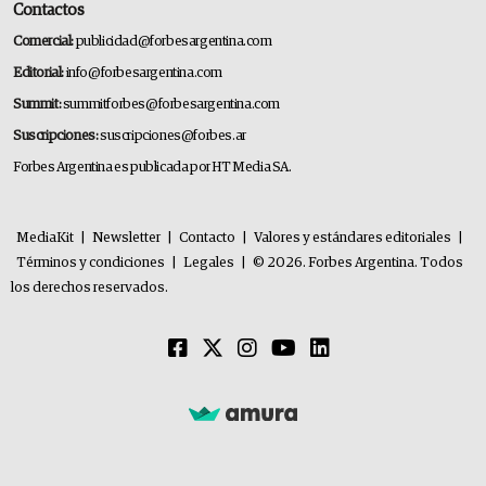
Contactos
Comercial:
publicidad@forbesargentina.com
Editorial:
info@forbesargentina.com
Summit:
summitforbes@forbesargentina.com
Suscripciones:
suscripciones@forbes.ar
Forbes Argentina es publicada por HT Media SA.
MediaKit
|
Newsletter
|
Contacto
|
Valores y estándares editoriales
|
Términos y condiciones
|
Legales
|
© 2026. Forbes Argentina. Todos
los derechos reservados.