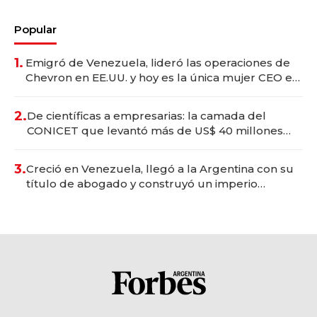
Popular
1.
Emigró de Venezuela, lideró las operaciones de
Chevron en EE.UU. y hoy es la única mujer CEO en
Vaca Muerta
2.
De científicas a empresarias: la camada del
CONICET que levantó más de US$ 40 millones
para fundar startups biotech
3.
Creció en Venezuela, llegó a la Argentina con su
título de abogado y construyó un imperio
gastronómico que revoluciona las marcas "fast
premium"