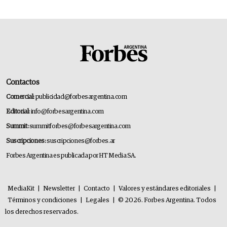
Contactos
Comercial:
publicidad@forbesargentina.com
Editorial:
info@forbesargentina.com
Summit:
summitforbes@forbesargentina.com
Suscripciones:
suscripciones@forbes.ar
Forbes Argentina es publicada por HT Media SA.
MediaKit
|
Newsletter
|
Contacto
|
Valores y estándares editoriales
|
Términos y condiciones
|
Legales
|
© 2026. Forbes Argentina. Todos
los derechos reservados.