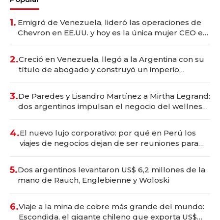
1.
Emigró de Venezuela, lideró las operaciones de
Chevron en EE.UU. y hoy es la única mujer CEO en
Vaca Muerta
2.
Creció en Venezuela, llegó a la Argentina con su
título de abogado y construyó un imperio
gastronómico que revoluciona las marcas "fast
premium"
3.
De Paredes y Lisandro Martínez a Mirtha Legrand:
dos argentinos impulsan el negocio del wellness
deportivo y el cuidado corporal
4.
El nuevo lujo corporativo: por qué en Perú los
viajes de negocios dejan de ser reuniones para
convertirse en experiencias transformadoras
5.
Dos argentinos levantaron US$ 6,2 millones de la
mano de Rauch, Englebienne y Woloski
6.
Viaje a la mina de cobre más grande del mundo:
Escondida, el gigante chileno que exporta US$