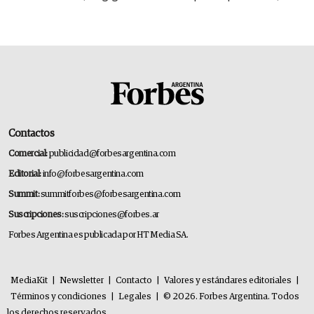
14.000 millones anuales
Contactos
Comercial:
publicidad@forbesargentina.com
Editorial:
info@forbesargentina.com
Summit:
summitforbes@forbesargentina.com
Suscripciones:
suscripciones@forbes.ar
Forbes Argentina es publicada por HT Media SA.
MediaKit
|
Newsletter
|
Contacto
|
Valores y estándares editoriales
|
Términos y condiciones
|
Legales
|
© 2026. Forbes Argentina. Todos
los derechos reservados.