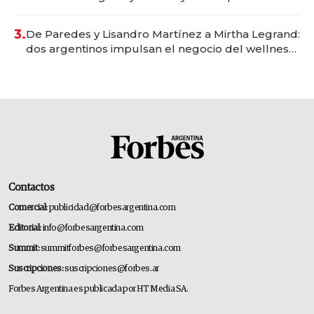
gastronómico que revoluciona las marcas "fast
premium"
3.
De Paredes y Lisandro Martínez a Mirtha Legrand:
dos argentinos impulsan el negocio del wellness
deportivo y el cuidado corporal
Contactos
Comercial:
publicidad@forbesargentina.com
Editorial:
info@forbesargentina.com
Summit:
summitforbes@forbesargentina.com
Suscripciones:
suscripciones@forbes.ar
Forbes Argentina es publicada por HT Media SA.