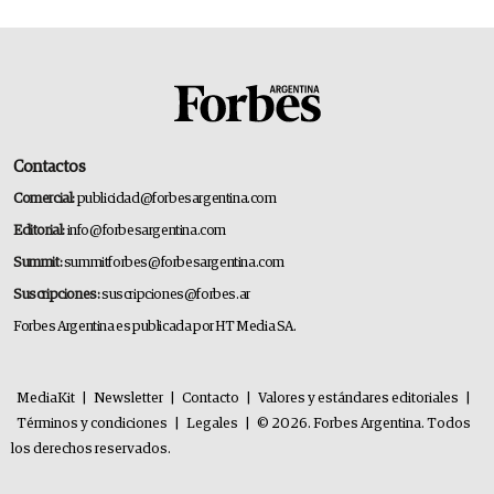
Contactos
Comercial:
publicidad@forbesargentina.com
Editorial:
info@forbesargentina.com
Summit:
summitforbes@forbesargentina.com
Suscripciones:
suscripciones@forbes.ar
Forbes Argentina es publicada por HT Media SA.
MediaKit
|
Newsletter
|
Contacto
|
Valores y estándares editoriales
|
Términos y condiciones
|
Legales
|
© 2026. Forbes Argentina. Todos
los derechos reservados.