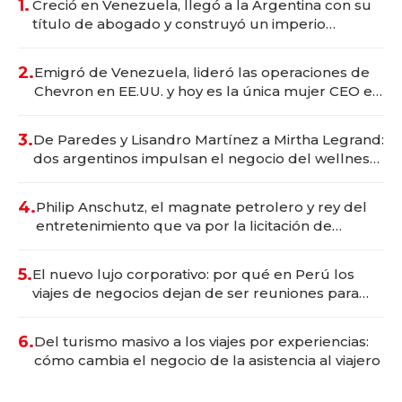
1.
Creció en Venezuela, llegó a la Argentina con su
título de abogado y construyó un imperio
gastronómico que revoluciona las marcas "fast
premium"
2.
Emigró de Venezuela, lideró las operaciones de
Chevron en EE.UU. y hoy es la única mujer CEO en
Vaca Muerta
3.
De Paredes y Lisandro Martínez a Mirtha Legrand:
dos argentinos impulsan el negocio del wellness
deportivo y el cuidado corporal
4.
Philip Anschutz, el magnate petrolero y rey del
entretenimiento que va por la licitación de
Tecnópolis junto a Fénix
5.
El nuevo lujo corporativo: por qué en Perú los
viajes de negocios dejan de ser reuniones para
convertirse en experiencias transformadoras
6.
Del turismo masivo a los viajes por experiencias:
cómo cambia el negocio de la asistencia al viajero