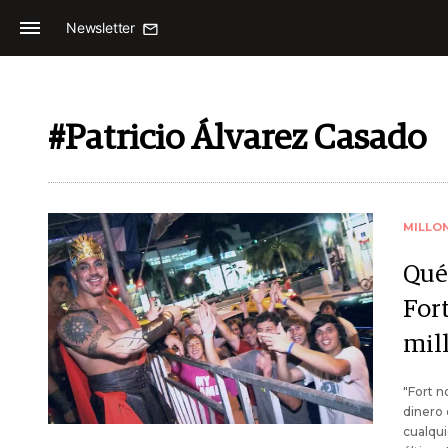
Newsletter
#Patricio Álvarez Casado
MILLO
Qué
Fort
mill
"Fort n
dinero 
cualqui