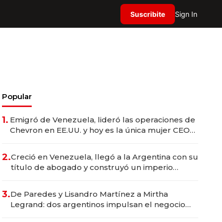
Suscribite
Sign In
Popular
1.
Emigró de Venezuela, lideró las operaciones de
Chevron en EE.UU. y hoy es la única mujer CEO
en Vaca Muerta
2.
Creció en Venezuela, llegó a la Argentina con su
título de abogado y construyó un imperio
gastronómico que revoluciona las marcas "fast
premium"
3.
De Paredes y Lisandro Martínez a Mirtha
Legrand: dos argentinos impulsan el negocio
del wellness deportivo y el cuidado corporal