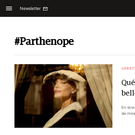
Newsletter
#Parthenope
LIFEST
Qué 
bell
En stre
de mira