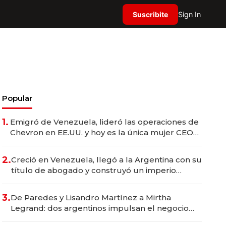
Suscribite
Sign In
Popular
1.
Emigró de Venezuela, lideró las operaciones de
Chevron en EE.UU. y hoy es la única mujer CEO
en Vaca Muerta
2.
Creció en Venezuela, llegó a la Argentina con su
título de abogado y construyó un imperio
gastronómico que revoluciona las marcas "fast
premium"
3.
De Paredes y Lisandro Martínez a Mirtha
Legrand: dos argentinos impulsan el negocio
del wellness deportivo y el cuidado corporal