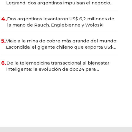
Legrand: dos argentinos impulsan el negocio
del wellness deportivo y el cuidado corporal
4.
Dos argentinos levantaron US$ 6,2 millones de
la mano de Rauch, Englebienne y Woloski
5.
Viaje a la mina de cobre más grande del mundo:
Escondida, el gigante chileno que exporta US$
14.000 millones anuales
6.
De la telemedicina transaccional al bienestar
inteligente: la evolución de doc24 para
transformar a las organizaciones