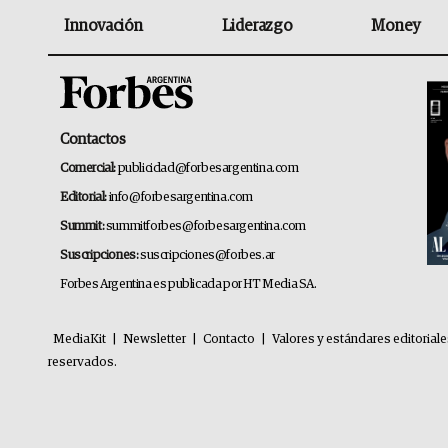
Innovación
Liderazgo
Money
Contactos
Comercial:
publicidad@forbesargentina.com
Editorial:
info@forbesargentina.com
Summit:
summitforbes@forbesargentina.com
Suscripciones:
suscripciones@forbes.ar
Forbes Argentina es publicada por HT Media SA.
MediaKit
|
Newsletter
|
Contacto
|
Valores y estándares editorial
reservados.