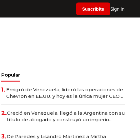
Suscribite
Sign In
Popular
1.
Emigró de Venezuela, lideró las operaciones de
Chevron en EE.UU. y hoy es la única mujer CEO
en Vaca Muerta
2.
Creció en Venezuela, llegó a la Argentina con su
título de abogado y construyó un imperio
gastronómico que revoluciona las marcas "fast
premium"
3.
De Paredes y Lisandro Martínez a Mirtha