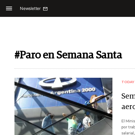
Newsletter
#Paro en Semana Santa
TODAY
Sem
aer
El Mini
por tra
salaria