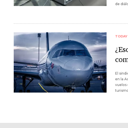
de diál
TODAY
¿Es
com
El sind
en la A
vuelos 
turismo