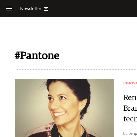
Newsletter
#Pantone
INNOV
Ren
Bra
tec
La empr