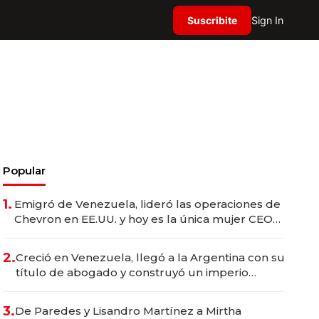
Suscribite
Sign In
Popular
1.
Emigró de Venezuela, lideró las operaciones de
Chevron en EE.UU. y hoy es la única mujer CEO
en Vaca Muerta
2.
Creció en Venezuela, llegó a la Argentina con su
título de abogado y construyó un imperio
gastronómico que revoluciona las marcas "fast
premium"
3.
De Paredes y Lisandro Martínez a Mirtha