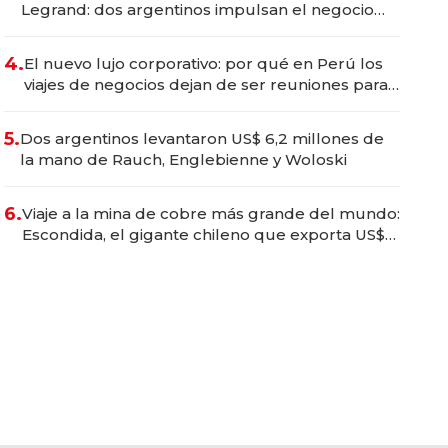
Legrand: dos argentinos impulsan el negocio
del wellness deportivo y el cuidado corporal
4.
El nuevo lujo corporativo: por qué en Perú los
viajes de negocios dejan de ser reuniones para
convertirse en experiencias transformadoras
5.
Dos argentinos levantaron US$ 6,2 millones de
la mano de Rauch, Englebienne y Woloski
6.
Viaje a la mina de cobre más grande del mundo:
Escondida, el gigante chileno que exporta US$
14.000 millones anuales