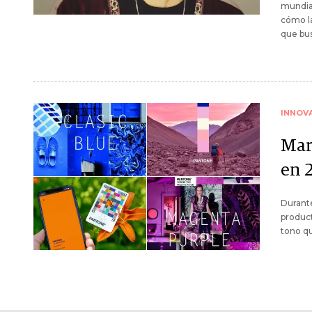
mundial
cómo l
que bu
INNOV
Mar
en 
Durante
product
tono qu