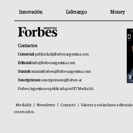
Innovación
Liderazgo
Money
Contactos
Comercial:
publicidad@forbesargentina.com
Editorial:
info@forbesargentina.com
Summit:
summitforbes@forbesargentina.com
Suscripciones:
suscripciones@forbes.ar
Forbes Argentina es publicada por HT Media SA.
MediaKit
|
Newsletter
|
Contacto
|
Valores y estándares editorial
reservados.