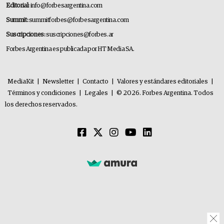
Editorial:
info@forbesargentina.com
Summit:
summitforbes@forbesargentina.com
Suscripciones:
suscripciones@forbes.ar
Forbes Argentina es publicada por HT Media SA.
MediaKit
|
Newsletter
|
Contacto
|
Valores y estándares editoriales
|
Términos y condiciones
|
Legales
|
© 2026. Forbes Argentina. Todos
los derechos reservados.