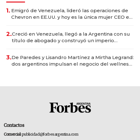
1.
Emigró de Venezuela, lideró las operaciones de
Chevron en EE.UU. y hoy es la única mujer CEO en
Vaca Muerta
2.
Creció en Venezuela, llegó a la Argentina con su
título de abogado y construyó un imperio
gastronómico que revoluciona las marcas "fast
premium"
3.
De Paredes y Lisandro Martínez a Mirtha Legrand:
dos argentinos impulsan el negocio del wellness
deportivo y el cuidado corporal
Contactos
Comercial:
publicidad@forbesargentina.com