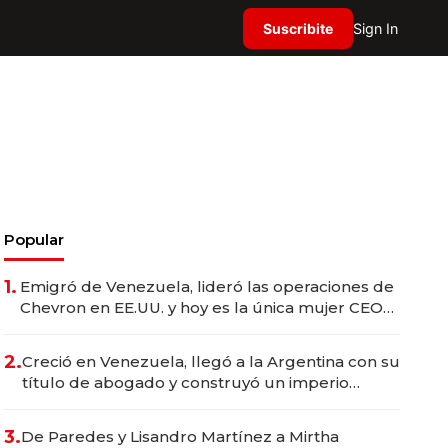
Suscribite
Sign In
Popular
1.
Emigró de Venezuela, lideró las operaciones de
Chevron en EE.UU. y hoy es la única mujer CEO
en Vaca Muerta
2.
Creció en Venezuela, llegó a la Argentina con su
título de abogado y construyó un imperio
gastronómico que revoluciona las marcas "fast
premium"
3.
De Paredes y Lisandro Martínez a Mirtha