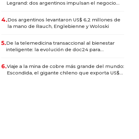
Legrand: dos argentinos impulsan el negocio
del wellness deportivo y el cuidado corporal
4.
Dos argentinos levantaron US$ 6,2 millones de
la mano de Rauch, Englebienne y Woloski
5.
De la telemedicina transaccional al bienestar
inteligente: la evolución de doc24 para
transformar a las organizaciones
6.
Viaje a la mina de cobre más grande del mundo:
Escondida, el gigante chileno que exporta US$
14.000 millones anuales