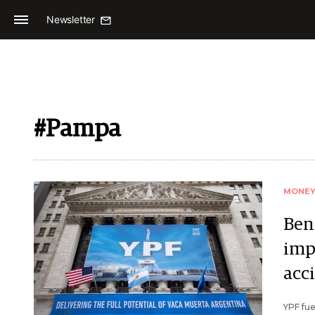
Newsletter
#Pampa
MONE
Ben
impa
acc
YPF fue