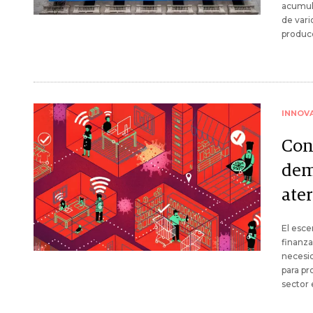
acumul
de vari
producc
INNOV
Con
dem
ate
El esce
finanza
necesid
para pr
sector