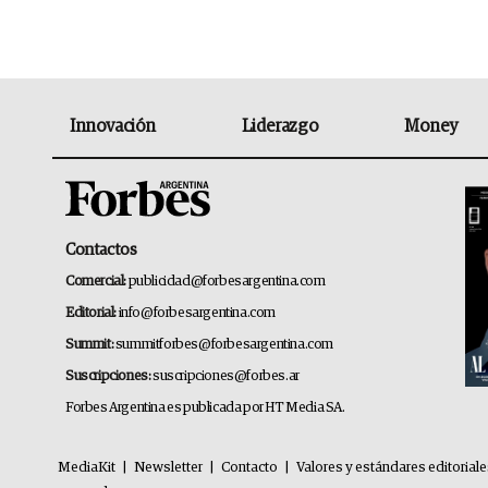
Innovación
Liderazgo
Money
Contactos
Comercial:
publicidad@forbesargentina.com
Editorial:
info@forbesargentina.com
Summit:
summitforbes@forbesargentina.com
Suscripciones:
suscripciones@forbes.ar
Forbes Argentina es publicada por HT Media SA.
MediaKit
|
Newsletter
|
Contacto
|
Valores y estándares editorial