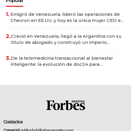
Popular
1.
Emigró de Venezuela, lideró las operaciones de
Chevron en EE.UU. y hoy es la única mujer CEO en
Vaca Muerta
2.
Creció en Venezuela, llegó a la Argentina con su
título de abogado y construyó un imperio
gastronómico que revoluciona las marcas "fast
premium"
3.
De la telemedicina transaccional al bienestar
inteligente: la evolución de doc24 para
transformar a las organizaciones
Contactos
Comercial:
publicidad@forbesargentina.com