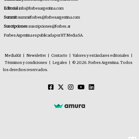
Editorial:
info@forbesargentina.com
Summit:
summitforbes@forbesargentina.com
Suscripciones:
suscripciones@forbes.ar
Forbes Argentina es publicada por HT Media SA.
MediaKit
|
Newsletter
|
Contacto
|
Valores y estándares editoriales
|
Términos y condiciones
|
Legales
|
© 2026. Forbes Argentina. Todos
los derechos reservados.