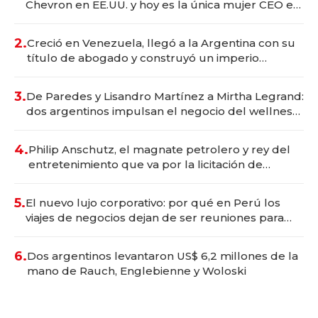
Chevron en EE.UU. y hoy es la única mujer CEO en
Vaca Muerta
2.
Creció en Venezuela, llegó a la Argentina con su
título de abogado y construyó un imperio
gastronómico que revoluciona las marcas "fast
premium"
3.
De Paredes y Lisandro Martínez a Mirtha Legrand:
dos argentinos impulsan el negocio del wellness
deportivo y el cuidado corporal
4.
Philip Anschutz, el magnate petrolero y rey del
entretenimiento que va por la licitación de
Tecnópolis junto a Fénix
5.
El nuevo lujo corporativo: por qué en Perú los
viajes de negocios dejan de ser reuniones para
convertirse en experiencias transformadoras
6.
Dos argentinos levantaron US$ 6,2 millones de la
mano de Rauch, Englebienne y Woloski