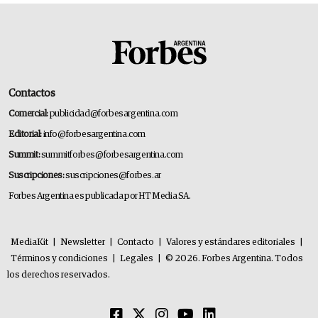
Contactos
Comercial:
publicidad@forbesargentina.com
Editorial:
info@forbesargentina.com
Summit:
summitforbes@forbesargentina.com
Suscripciones:
suscripciones@forbes.ar
Forbes Argentina es publicada por HT Media SA.
MediaKit
|
Newsletter
|
Contacto
|
Valores y estándares editoriales
|
Términos y condiciones
|
Legales
|
© 2026. Forbes Argentina. Todos
los derechos reservados.