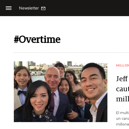
Newsletter
#Overtime
MILLO
Jef
cau
mil
El mult
un cana
millone