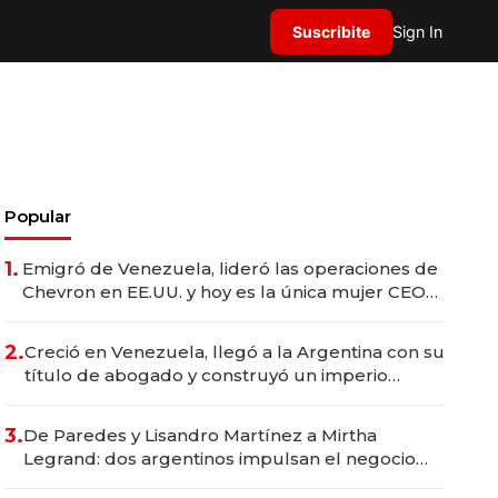
Suscribite
Sign In
Popular
1.
Emigró de Venezuela, lideró las operaciones de
Chevron en EE.UU. y hoy es la única mujer CEO
en Vaca Muerta
2.
Creció en Venezuela, llegó a la Argentina con su
título de abogado y construyó un imperio
gastronómico que revoluciona las marcas "fast
premium"
3.
De Paredes y Lisandro Martínez a Mirtha
Legrand: dos argentinos impulsan el negocio
del wellness deportivo y el cuidado corporal