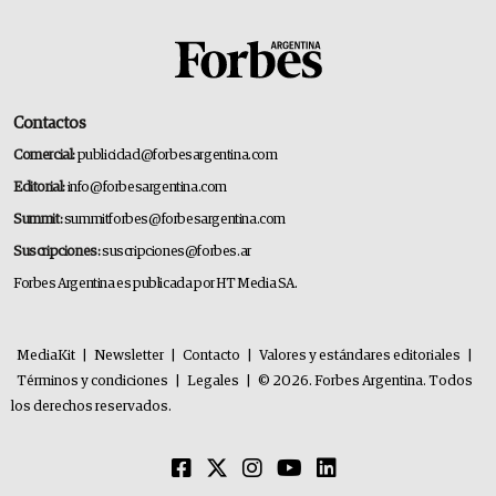
Contactos
Comercial:
publicidad@forbesargentina.com
Editorial:
info@forbesargentina.com
Summit:
summitforbes@forbesargentina.com
Suscripciones:
suscripciones@forbes.ar
Forbes Argentina es publicada por HT Media SA.
MediaKit
|
Newsletter
|
Contacto
|
Valores y estándares editoriales
|
Términos y condiciones
|
Legales
|
© 2026. Forbes Argentina. Todos
los derechos reservados.