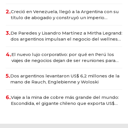
Vaca Muerta
2.
Creció en Venezuela, llegó a la Argentina con su
título de abogado y construyó un imperio
gastronómico que revoluciona las marcas "fast
premium"
3.
De Paredes y Lisandro Martínez a Mirtha Legrand:
dos argentinos impulsan el negocio del wellness
deportivo y el cuidado corporal
4.
El nuevo lujo corporativo: por qué en Perú los
viajes de negocios dejan de ser reuniones para
convertirse en experiencias transformadoras
5.
Dos argentinos levantaron US$ 6,2 millones de la
mano de Rauch, Englebienne y Woloski
6.
Viaje a la mina de cobre más grande del mundo:
Escondida, el gigante chileno que exporta US$
14.000 millones anuales