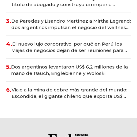
título de abogado y construyó un imperio
gastronómico que revoluciona las marcas "fast
premium"
3.
De Paredes y Lisandro Martínez a Mirtha Legrand:
dos argentinos impulsan el negocio del wellness
deportivo y el cuidado corporal
4.
El nuevo lujo corporativo: por qué en Perú los
viajes de negocios dejan de ser reuniones para
convertirse en experiencias transformadoras
5.
Dos argentinos levantaron US$ 6,2 millones de la
mano de Rauch, Englebienne y Woloski
6.
Viaje a la mina de cobre más grande del mundo:
Escondida, el gigante chileno que exporta US$
14.000 millones anuales