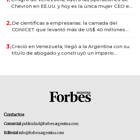
Chevron en EE.UU. y hoy es la única mujer CEO en
Vaca Muerta
2.
De científicas a empresarias: la camada del
CONICET que levantó más de US$ 40 millones
para fundar startups biotech
3.
Creció en Venezuela, llegó a la Argentina con su
título de abogado y construyó un imperio
gastronómico que revoluciona las marcas "fast
premium"
Contactos
Comercial:
publicidad@forbesargentina.com
Editorial:
info@forbesargentina.com