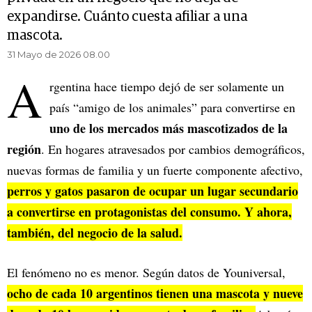
expandirse. Cuánto cuesta afiliar a una
mascota.
31 Mayo de 2026 08.00
A
rgentina hace tiempo dejó de ser solamente un
país “amigo de los animales” para convertirse en
uno de los mercados más mascotizados de la
región
. En hogares atravesados por cambios demográficos,
nuevas formas de familia y un fuerte componente afectivo,
perros y gatos pasaron de ocupar un lugar secundario
a convertirse en protagonistas del consumo. Y ahora,
también, del negocio de la salud.
El fenómeno no es menor. Según datos de Youniversal,
ocho de cada 10 argentinos tienen una mascota y nueve