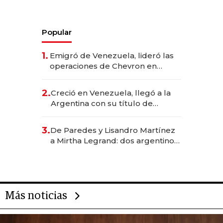
Popular
1.
Emigró de Venezuela, lideró las
operaciones de Chevron en
EE.UU. y hoy es la única mujer
CEO en Vaca Muerta
2.
Creció en Venezuela, llegó a la
Argentina con su título de
abogado y construyó un imperio
gastronómico que revoluciona
3.
De Paredes y Lisandro Martínez
las marcas "fast premium"
a Mirtha Legrand: dos argentinos
impulsan el negocio del wellness
deportivo y el cuidado corporal
Más noticias